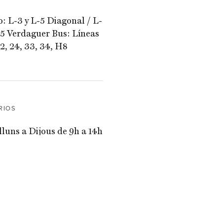
: L-3 y L-5 Diagonal / L-
-5 Verdaguer Bus: Líneas
22, 24, 33, 34, H8
RIOS
lluns a Dijous de 9h a 14h
6h a 18h.
dres de 9h a 14h.