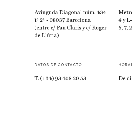
Avinguda Diagonal núm. 434
Metro
1º 2ª - 08037 Barcelona
4 y L
(entre c/ Pau Claris y c/ Roger
6, 7, 
de Llúria)
DATOS DE CONTACTO
HORA
T. (+34) 93 458 20 53
De di
F. (+34) 93 631 70 22
i de 1
info@gabarroadvocats.com
Diven