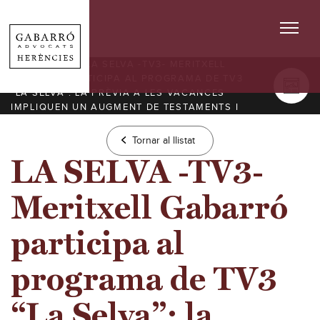
ACTUALITAT
/ LA SELVA -TV3- MERITXELL
GABARRÓ PARTICIPA AL PROGRAMA DE TV3
“LA SELVA”: LA PRÈVIA A LES VACANCES
IMPLIQUEN UN AUGMENT DE TESTAMENTS I
LES TROBADES FAMILIARS UN INCREMENT
DE CASOS PER A REPARTIR LES HERÈNCIES.
Tornar al llistat
LA SELVA -TV3-
Meritxell Gabarró
participa al
programa de TV3
“La Selva”: la