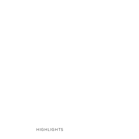
SERVEIS
Prestem un bon 
jurídic i d’aco
HIGHLIGHTS