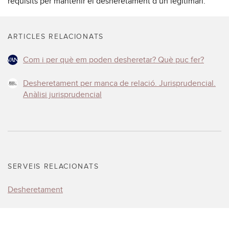
requisits per mantenir el desheretament d’un legitimari.
ARTICLES RELACIONATS
Com i per què em poden desheretar? Què puc fer?
Desheretament per manca de relació. Jurisprudencial.
Anàlisi jurisprudencial
SERVEIS RELACIONATS
Desheretament