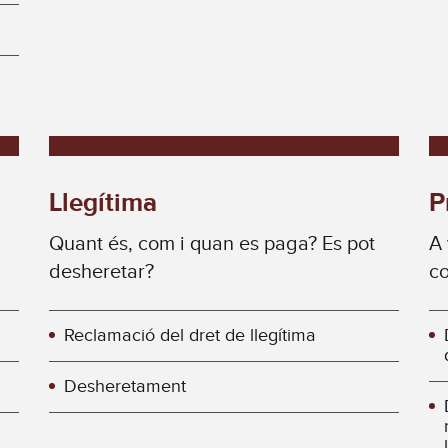
Llegítima
P
Quant és, com i quan es paga? Es pot
A 
desheretar?
co
Reclamació del dret de llegítima
Desheretament