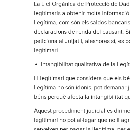
La Llei Orgànica de Protecció de Dade
legitimaris a obtenir molta informació
llegítima, com són els saldos bancaris
declaracions de renda del causant. Si 
peticiona al Jutjat i, aleshores sí, es
legitimari.
Intangibilitat qualitativa de la llegí
El legitimari que considera que els bé
llegítima no són idonis, pot demanar j
béns perquè afecta la intangibilitat qu
Aquest procediment judicial es dirimei
legitimari no pot al·legar que no li a
serveixen per pagar la llegítima, per