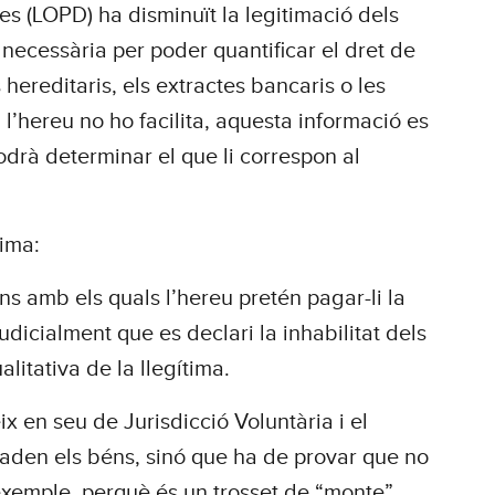
s (LOPD) ha disminuït la legitimació dels
 necessària per poder quantificar el dret de
 hereditaris, els extractes bancaris o les
l’hereu no ho facilita, aquesta informació es
 podrà determinar el que li correspon al
tima:
ns amb els quals l’hereu pretén pagar-li la
udicialment que es declari la inhabilitat dels
alitativa de la llegítima.
x en seu de Jurisdicció Voluntària i el
graden els béns, sinó que ha de provar que no
 exemple, perquè és un trosset de “monte”