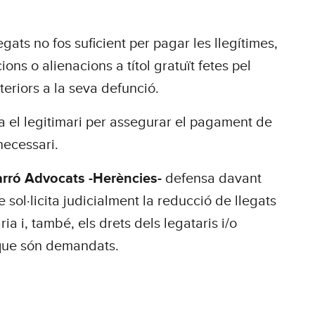
gats no fos suficient per pagar les llegítimes,
ions o alienacions a títol gratuït fetes pel
teriors a la seva defunció.
a el legitimari per assegurar el pagament de
 necessari.
rró Advocats -Herències-
defensa davant
e sol·licita judicialment la reducció de llegats
ria i, també, els drets dels legataris i/o
 que són demandats.